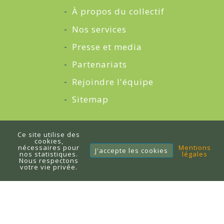
À propos du collectif
Nos services
Presse et media
Partenariats
Rejoindre l'équipe
Sitemap
Blog
Ce site utilise des
cookies,
Écrire un article
nécessaires pour
Mentions
J'accepte les cookies
nos statistiques.
légales
Nous respectons
Citations
votre vie privée.
Glossaire
Articles sponsorisés
À propos du blog