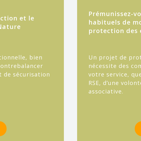
Prémunissez-vou
ction et le
habituels de m
 Nature
protection des
tionnelle, bien
Un projet de pro
contrebalancer
nécessite des co
t de sécurisation
votre service, qu
RSE, d’une volont
associative.
s