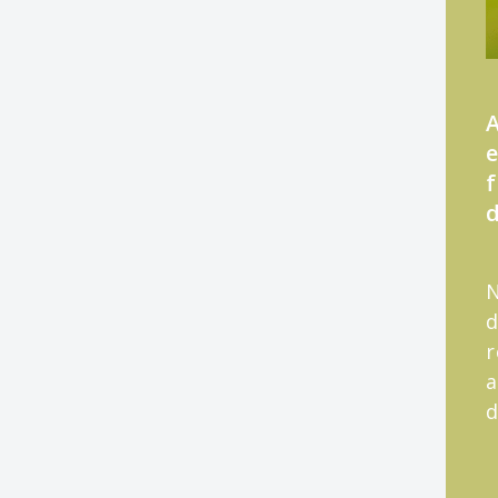
A
e
f
N
d
r
a
d