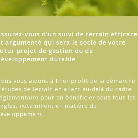
ssurez-vous d’un suivi de terrain efficace
t argumenté qui sera le socle de votre
utur projet de gestion ou de
développement durable
ous vous aidons à tirer profit de la démarche
’études de terrain en allant au-delà du cadre
églementaire pour en bénéficier sous tous les
ngles, notamment en matière de
éveloppement.